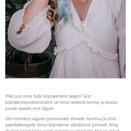
Miks just mina Sulle kilpnäärmest räägin? Sest
kilpnäärmeprobleemidest sai minu teekond tervise ja heaolu
juurde aastate eest alguse.
Olin teismeea alguses punnitavate silmade, hundiisu ja öiste
paanikahoogude olnud kilpnäärme ületalitluse piirimail. Ning
jõudsin pärast lapse sündi alatalitluse piirimaile. Mul on olnud