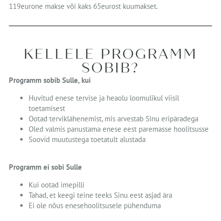
119eurone makse või kaks 65eurost kuumakset.
KELLELE PROGRAMM
SOBIB?
Programm sobib Sulle, kui
Huvitud enese tervise ja heaolu loomulikul viisil
toetamisest
Ootad terviklähenemist, mis arvestab Sinu eripäradega
Oled valmis panustama enese eest paremasse hoolitsusse
Soovid muutustega toetatult alustada
Programm ei sobi Sulle
Kui ootad imepilli
Tahad, et keegi teine teeks Sinu eest asjad ära
Ei ole nõus enesehoolitsusele pühenduma