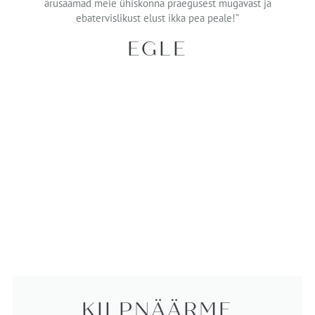
arusaamad meie ühiskonna praegusest mugavast ja
ebatervislikust elust ikka pea peale!”
EGLE
KILPNÄÄRME