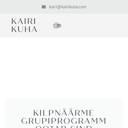
kairi@kairikuha.com
KAIRI
KUHA
KILPNÄÄRME
GRUPIPROGRAMM