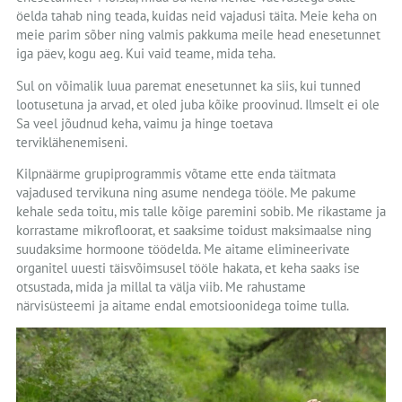
öelda tahab ning teada, kuidas neid vajadusi täita. Meie keha on
meie parim sõber ning valmis pakkuma meile head enesetunnet
iga päev, kogu aeg. Kui vaid teame, mida teha.
Sul on võimalik luua paremat enesetunnet ka siis, kui tunned
lootusetuna ja arvad, et oled juba kõike proovinud. Ilmselt ei ole
Sa veel jõudnud keha, vaimu ja hinge toetava
terviklähenemiseni.
Kilpnäärme grupiprogrammis võtame ette enda täitmata
vajadused tervikuna ning asume nendega tööle. Me pakume
kehale seda toitu, mis talle kõige paremini sobib. Me rikastame ja
korrastame mikrofloorat, et saaksime toidust maksimaalse ning
suudaksime hormoone töödelda. Me aitame elimineerivate
organitel uuesti täisvõimsusel tööle hakata, et keha saaks ise
otsustada, mida ja millal ta välja viib. Me rahustame
närvisüsteemi ja aitame endal emotsioonidega toime tulla.