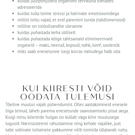
kuidas juurpõhjuseid organismi tervikuna toetades
adresseerida
kuidas tulla toime stressi ja häirivate emotsioonidega
millist toitu vajad, et end paremini tunda (näidismenüüd)
milline on toidulisandite ülesanne
kuidas puhastada keha üldiselt
kuidas puhastada kõige tähtsamaid elimineerivaid
organeid – maks, neerud, kopsud, nahk, lümf, soolestik
miks saab enesetunne isegi korras näitudega halb olla
KUI KIIRESTI VÕID
OODATA TULEMUSI
Tõeline muutus vajab pühendumist. Olles aastakümneid enesele
liiga teinud, läheb parema enesetunde saavutamiseks pisut aega.
Kuigi minu klientide hulgas on küllalt väga kiire muutusega
lugusid. Närvisüsteemi rahustamine ning kehale vajalike, just
talle sobivate toitainete pakkumine võib toimida üllatavalt ruttu.