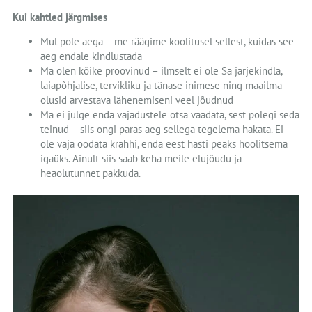
Kui kahtled järgmises
Mul pole aega – me räägime koolitusel sellest, kuidas see
aeg endale kindlustada
Ma olen kõike proovinud – ilmselt ei ole Sa järjekindla,
laiapõhjalise, tervikliku ja tänase inimese ning maailma
olusid arvestava lähenemiseni veel jõudnud
Ma ei julge enda vajadustele otsa vaadata, sest polegi seda
teinud – siis ongi paras aeg sellega tegelema hakata. Ei
ole vaja oodata krahhi, enda eest hästi peaks hoolitsema
igaüks. Ainult siis saab keha meile elujõudu ja
heaolutunnet pakkuda.