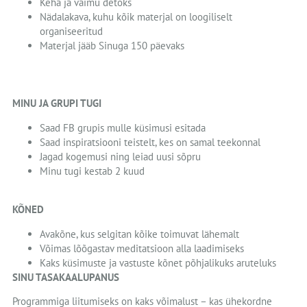
Keha ja vaimu detoks
Nädalakava, kuhu kõik materjal on loogiliselt
organiseeritud
Materjal jääb Sinuga 150 päevaks
MINU JA GRUPI TUGI
Saad FB grupis mulle küsimusi esitada
Saad inspiratsiooni teistelt, kes on samal teekonnal
Jagad kogemusi ning leiad uusi sõpru
Minu tugi kestab 2 kuud
KÕNED
Avakõne, kus selgitan kõike toimuvat lähemalt
Võimas lõõgastav meditatsioon alla laadimiseks
Kaks küsimuste ja vastuste kõnet põhjalikuks aruteluks
SINU TASAKAALUPANUS
Programmiga liitumiseks on kaks võimalust – kas ühekordne