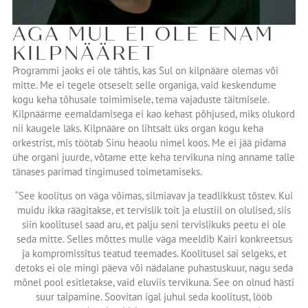
AGA MUL EI OLE ENAM
KILPNÄÄRET
Programmi jaoks ei ole tähtis, kas Sul on kilpnääre olemas või
mitte. Me ei tegele otseselt selle organiga, vaid keskendume
kogu keha tõhusale toimimisele, tema vajaduste täitmisele.
Kilpnäärme eemaldamisega ei kao kehast põhjused, miks olukord
nii kaugele läks. Kilpnääre on lihtsalt üks organ kogu keha
orkestrist, mis töötab Sinu heaolu nimel koos. Me ei jää pidama
ühe organi juurde, võtame ette keha tervikuna ning anname talle
tänases parimad tingimused toimetamiseks.
“See koolitus on väga võimas, silmiavav ja teadlikkust tõstev. Kui
muidu ikka räägitakse, et tervislik toit ja elustiil on olulised, siis
siin koolitusel saad aru, et palju seni tervislikuks peetu ei ole
seda mitte. Selles mõttes mulle väga meeldib Kairi konkreetsus
ja kompromissitus teatud teemades. Koolitusel sai selgeks, et
detoks ei ole mingi päeva või nädalane puhastuskuur, nagu seda
mõnel pool esitletakse, vaid eluviis tervikuna. See on olnud hästi
suur taipamine. Soovitan igal juhul seda koolitust, lööb