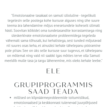
"Emotsionaalne tasakaal on samuti ülioluline - tegelikult
tegelesin selle poolega kohe kursuse alguses ning ühe suure
teema ära lahendamine mõjus enesetundele koheselt ülimalt
hästi. Soovitan kõikidel oma tundetasandite korrastamisega ning
üleskerkivate emotsionaalsete probleemidega tegeleda
vähemalt sama tõhusalt, kui kehalistega, sest tunded mõjutavad
nii suures osas keha, et ainuüksi kehale tähelepanu pööramine
pole piisav. See on üks selle kursuse suur tugevus, et tähelepanu
on mõlemal ning vaid nii saabki igas mõttes terve olla Samuti
meeldib mulle tasa ja targu lähenemine, mis oleks kehale leebe."
ELE
GRUPIPROGRAMMIS
SAAD TEADA
millised on kilpnäärmeprobleemide toitumislikud,
emotsionaalsed ja keskkonnast tulenevad juurpõhjused