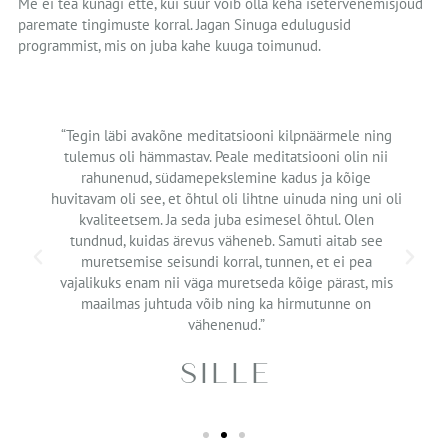
Me ei tea kunagi ette, kui suur võib olla keha isetervenemisjõud
paremate tingimuste korral. Jagan Sinuga edulugusid
programmist, mis on juba kahe kuuga toimunud.
“Tegin läbi avakõne meditatsiooni kilpnäärmele ning
tulemus oli hämmastav. Peale meditatsiooni olin nii
rahunenud, südamepekslemine kadus ja kõige
huvitavam oli see, et õhtul oli lihtne uinuda ning uni oli
kvaliteetsem. Ja seda juba esimesel õhtul. Olen
tundnud, kuidas ärevus väheneb. Samuti aitab see
muretsemise seisundi korral, tunnen, et ei pea
vajalikuks enam nii väga muretseda kõige pärast, mis
maailmas juhtuda võib ning ka hirmutunne on
vähenenud.”
SILLE