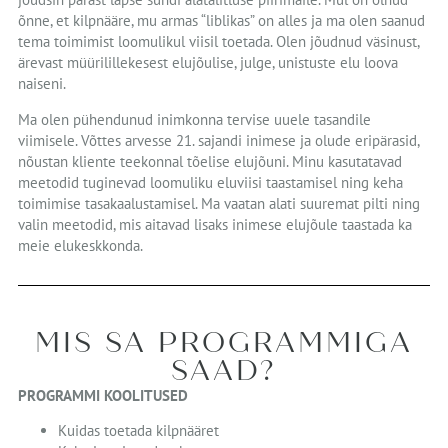
õnne, et kilpnääre, mu armas “liblikas” on alles ja ma olen saanud
tema toimimist loomulikul viisil toetada. Olen jõudnud väsinust,
ärevast müürilillekesest elujõulise, julge, unistuste elu loova
naiseni.
Ma olen pühendunud inimkonna tervise uuele tasandile
viimisele. Võttes arvesse 21. sajandi inimese ja olude eripärasid,
nõustan kliente teekonnal tõelise elujõuni. Minu kasutatavad
meetodid tuginevad loomuliku eluviisi taastamisel ning keha
toimimise tasakaalustamisel. Ma vaatan alati suuremat pilti ning
valin meetodid, mis aitavad lisaks inimese elujõule taastada ka
meie elukeskkonda.
MIS SA PROGRAMMIGA
SAAD?
PROGRAMMI KOOLITUSED
Kuidas toetada kilpnääret