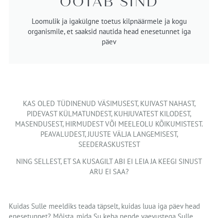
OOTAB SIND
Loomulik ja igakülgne toetus kilpnäärmele ja kogu
organismile, et saaksid nautida head enesetunnet iga
päev
KAS OLED TÜDINENUD VÄSIMUSEST, KUIVAST NAHAST,
PIDEVAST KÜLMATUNDEST, KUHJUVATEST KILODEST,
MASENDUSEST, HIRMUDEST VÕI MEELEOLU KÕIKUMISTEST.
PEAVALUDEST, JUUSTE VÄLJA LANGEMISEST,
SEEDERASKUSTEST
NING SELLEST, ET SA KUSAGILT ABI EI LEIA JA KEEGI SINUST
ARU EI SAA?
Kuidas Sulle meeldiks teada täpselt, kuidas luua iga päev head
enesetunnet? Mõista, mida Su keha nende vaevustega Sulle