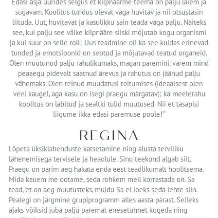
Edasi asja uurides selgus et kilpnäärme teema on palju laiem ja
sügavam. Koolitus tundus olevat väga huvitav ja nii otsustasin
liituda. Uut, huvitavat ja kasulikku sain teada väga palju. Näiteks
see, kui palju see väike kilpnääre siiski mõjutab kogu organismi
ja kui suur on selle roll! Uus teadmine oli ka see kuidas erinevad
tunded ja emotsioonid on seotud ja mõjutavad teatud organeid.
Olen muutunud palju rahulikumaks, magan paremini, varem mind
peaaegu pidevalt saatnud ärevus ja rahutus on jäänud palju
vähemaks. Olen teinud muudatusi toitumises (ideaalsest olen
veel kaugel, aga kasu on isegi praegu märgatav); ka meelerahu
koolitus on läbitud ja sealtki tulid muutused. Nii et tasapisi
liigume ikka edasi paremuse poole!”
REGINA
Lõpeta üksiklahenduste katsetamine ning alusta terviliku
lähenemisega tervisele ja heaolule. Sinu teekond algab siit.
Praegu on parim aeg hakata enda eest teadlikumalt hoolitsema.
Mida kauem me ootame, seda rohkem meil korrastada on. Sa
tead, et on aeg muutusteks, muidu Sa ei loeks seda lehte siin.
Pealegi on järgmine grupiprogramm alles aasta pärast. Selleks
ajaks võiksid juba palju paremat enesetunnet kogeda ning