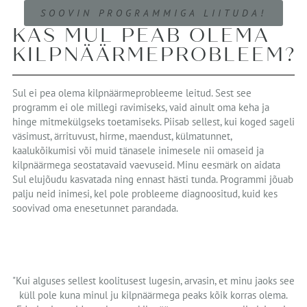
SOOVIN PROGRAMMIGA LIITUDA!
KAS MUL PEAB OLEMA
KILPNÄÄRMEPROBLEEM?
Sul ei pea olema kilpnäärmeprobleeme leitud. Sest see
programm ei ole millegi ravimiseks, vaid ainult oma keha ja
hinge mitmekülgseks toetamiseks. Piisab sellest, kui koged sageli
väsimust, ärrituvust, hirme, maendust, külmatunnet,
kaalukõikumisi või muid tänasele inimesele nii omaseid ja
kilpnäärmega seostatavaid vaevuseid. Minu eesmärk on aidata
Sul elujõudu kasvatada ning ennast hästi tunda. Programmi jõuab
palju neid inimesi, kel pole probleeme diagnoositud, kuid kes
soovivad oma enesetunnet parandada.
"Kui alguses sellest koolitusest lugesin, arvasin, et minu jaoks see
küll pole kuna minul ju kilpnäärmega peaks kõik korras olema.