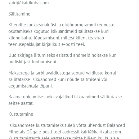
kairi@kairikuha.com.
Säilitamine
Kliendile juukseanalüüsi ja elujõuprogrammi teenuste
osutamiseks kogutud isikuandmeid säilitatakse kuni
kliendisuhte lõpetamiseni, millest klient teavitab
teenusepakkujat kirjalikult e-posti teel.
Uudiskirjaga liitumiseks esitatud andmeid hoitakse kuni
uudiskirjast loobumiseni.
Maksetega ja tarbijavaidlustega seotud vaidluste korral
säilitatakse isikuandmed kuni nõude täitmiseni või
aegumistähtaja lõpuni.
Raamatupidamise jaoks vajalikud isikuandmed säilitatakse
seitse aastat.
Kustutamine
Isikuandmete kustutamiseks tuleb võtta ühendust Balanced
Minerals OÜga e-posti teel aadressil kairi@kairikuha.com .
Kustutamistaotlusele vastatakse mitte hiljem kui kuu aja