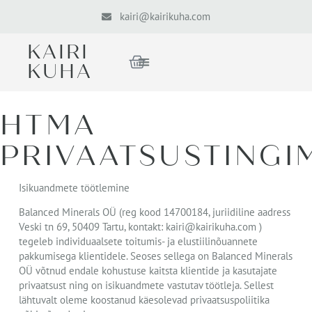
kairi@kairikuha.com
KAIRI
KUHA
HTMA
PRIVAATSUSTINGI
Isikuandmete töötlemine
Balanced Minerals OÜ (reg kood 14700184, juriidiline aadress
Veski tn 69, 50409 Tartu, kontakt: kairi@kairikuha.com )
tegeleb individuaalsete toitumis- ja elustiilinõuannete
pakkumisega klientidele. Seoses sellega on Balanced Minerals
OÜ võtnud endale kohustuse kaitsta klientide ja kasutajate
privaatsust ning on isikuandmete vastutav töötleja. Sellest
lähtuvalt oleme koostanud käesolevad privaatsuspoliitika