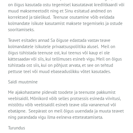
on õigus kasutada ostu tegemisel kasutatavat krediitkaardi või
muud maksemeetodit ning et Sinu esitatud andmed on
korrektsed ja täielikud. Teenuse osutamine võib eeldada
kolmandate isikute kasutamist maksete tegemiseks ja ostude
sooritamiseks.
Teavet esitades annad Sa õiguse edastada vastav teave
kolmandatele isikutele privaatsuspoliitika alusel. Meil on
õigus tühistada teenuse ost, kui teenus või kaup ei ole
kättesaadav või siis, kui tellimuses esineb vigu. Meil on õigus
tühistada ost siis, kui on põhjust arvata, et see on tehtud
pettuse teel või muud ebaseaduslikku võtet kasutades.
Saidi muutmine
Me ajakohastame pidevalt toodete ja teenuste pakkumist
veebisaidil. Mõnikord võib selles protsessis esineda viivitusi,
mistõttu võib veebisaidil esineb teave olla vananenud või
ebatäpne. Seepärast on meil õigus uuendada ja muuta teavet
ning parandada vigu ilma eelneva etteteatamiseta.
Turundus