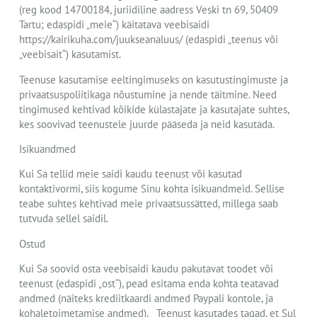
(reg kood 14700184, juriidiline aadress Veski tn 69, 50409
Tartu; edaspidi „meie“) käitatava veebisaidi
https://kairikuha.com/juukseanaluus/ (edaspidi „teenus või
„veebisait“) kasutamist.
Teenuse kasutamise eeltingimuseks on kasutustingimuste ja
privaatsuspoliitikaga nõustumine ja nende täitmine. Need
tingimused kehtivad kõikide külastajate ja kasutajate suhtes,
kes soovivad teenustele juurde pääseda ja neid kasutada.
Isikuandmed
Kui Sa tellid meie saidi kaudu teenust või kasutad
kontaktivormi, siis kogume Sinu kohta isikuandmeid. Sellise
teabe suhtes kehtivad meie privaatsussätted, millega saab
tutvuda sellel saidil.
Ostud
Kui Sa soovid osta veebisaidi kaudu pakutavat toodet või
teenust (edaspidi „ost“), pead esitama enda kohta teatavad
andmed (näiteks krediitkaardi andmed Paypali kontole, ja
kohaletoimetamise andmed). Teenust kasutades tagad, et Sul