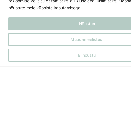
reklaamide või sisu esitamiseks ja liikluse analüüsimiseks. Klõps
nõustute meie küpsiste kasutamisega.
Nõustun
Muudan eelistusi
Ei nõustu