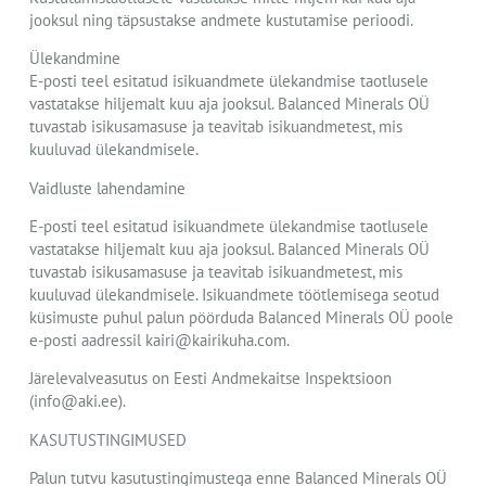
jooksul ning täpsustakse andmete kustutamise perioodi.
Ülekandmine
E-posti teel esitatud isikuandmete ülekandmise taotlusele
vastatakse hiljemalt kuu aja jooksul. Balanced Minerals OÜ
tuvastab isikusamasuse ja teavitab isikuandmetest, mis
kuuluvad ülekandmisele.
Vaidluste lahendamine
E-posti teel esitatud isikuandmete ülekandmise taotlusele
vastatakse hiljemalt kuu aja jooksul. Balanced Minerals OÜ
tuvastab isikusamasuse ja teavitab isikuandmetest, mis
kuuluvad ülekandmisele. Isikuandmete töötlemisega seotud
küsimuste puhul palun pöörduda Balanced Minerals OÜ poole
e-posti aadressil kairi@kairikuha.com.
Järelevalveasutus on Eesti Andmekaitse Inspektsioon
(info@aki.ee).
KASUTUSTINGIMUSED
Palun tutvu kasutustingimustega enne Balanced Minerals OÜ