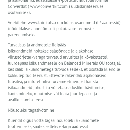
ja asukohariik), edastatakse e-postiturundusplatvormile
Convertkit ( www.convertkit.com ) uudiskirjateenuse
osutamiseks.
Veebilehe www.kairikuha.com külastusandmeid (IP-aadressid)
töödeldakse anonüümselt pakutavate teenuste
parendamiseks.
Turvalisus ja andmetele ligipääs
Isikuandmeid hoitakse salasõnade ja ajakohase
viirustõrjetarkvaraga turvatud arvutites ja kõvaketastel.
Juurdepääs isikuandmetele on Balanced Minerals OÜ töötajal,
kes saab isikuandmetega tutvuda selleks, et osutada kliendile
kokkulepitud teenust. Ettevõte rakendab asjakohaseid
füüsilisi, ja infotehnilisi turvameetmeid, et kaitsta
isikuandmeid juhusliku või ebaseadusliku hävitamise,
kaotsimineku, muutmise või loata juurdepääsu ja
avalikustamise eest.
Nõusoleku tagasivõtmine
Kliendil õigus võtta tagasi nõusolek isikuandmete
töötlemiseks, saates selleks e-kirja aadressil