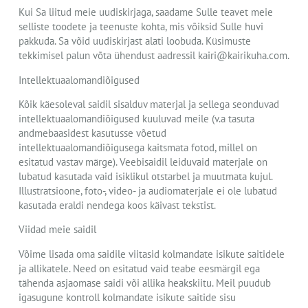
Kui Sa liitud meie uudiskirjaga, saadame Sulle teavet meie
selliste toodete ja teenuste kohta, mis võiksid Sulle huvi
pakkuda. Sa võid uudiskirjast alati loobuda. Küsimuste
tekkimisel palun võta ühendust aadressil kairi@kairikuha.com.
Intellektuaalomandiõigused
Kõik käesoleval saidil sisalduv materjal ja sellega seonduvad
intellektuaalomandiõigused kuuluvad meile (v.a tasuta
andmebaasidest kasutusse võetud
intellektuaalomandiõigusega kaitsmata fotod, millel on
esitatud vastav märge). Veebisaidil leiduvaid materjale on
lubatud kasutada vaid isiklikul otstarbel ja muutmata kujul.
Illustratsioone, foto-, video- ja audiomaterjale ei ole lubatud
kasutada eraldi nendega koos käivast tekstist.
Viidad meie saidil
Võime lisada oma saidile viitasid kolmandate isikute saitidele
ja allikatele. Need on esitatud vaid teabe eesmärgil ega
tähenda asjaomase saidi või allika heakskiitu. Meil puudub
igasugune kontroll kolmandate isikute saitide sisu