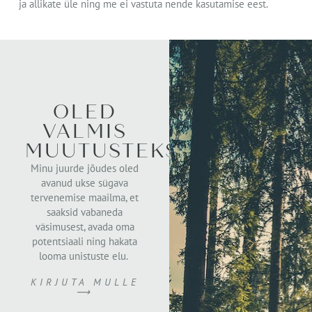
ja allikate üle ning me ei vastuta nende kasutamise eest.
OLED
VALMIS
MUUTUSTEKS?
Minu juurde jõudes oled
avanud ukse sügava
tervenemise maailma, et
saaksid vabaneda
väsimusest, avada oma
potentsiaali ning hakata
looma unistuste elu.
KIRJUTA MULLE
⟶