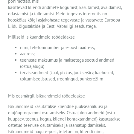
põhimõtted, mis
käsitlevad kliendi andmete kogumist, kasutamist, avaldamist,
edastamist ja talletamist. Meie tegevus internetis on
kooskõlas kõigi asjakohaste tegevuste ja vastavate Euroopa
Liidu õigusaktide ja Eesti Vabariigi seadustega.
Milliseid isikuandmeid töödeldakse
nimi, telefoninumber ja e-posti aadress;
aadress;
teenuste maksumus ja maksetega seotud andmed
(ostuajalugu)
terviseandmed (kaal, pikkus, juuksevärv, kaebused,
toitumiseelistused, treeningud, puhkerežiim
Mis eesmärgil isikuandmeid töödeldakse
Isikuandmeid kasutatakse kliendile juukseanalüüsi ja
elujõuprogrammi osutamiseks. Ostuajaloo andmeid (ostu
kuupäev, teenus, kogus, kliendi kontaktandmed) kasutatakse
ostetud teenuse osutamiseks ja raamatupidamiseks.
Isikuandmeid nagu e-post, telefoni nr, kliendi nimi,