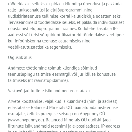
töödeldakse selleks, et pidada kliendiga ühendust ja pakkuda
talle juukseanalüüsi ja elujõuprogrammi, ning
uudiskirjateenuse tellimise korral ka uudiskirja edastamiseks.
Terviseandmeid töödeldakse selleks, et pakkuda individuaalset
nõustamist elujõuprogrammi raames. Kodulehe kasutaja IP-
aadressi või teisi võrguidentifikaatoreid töödeldakse veebipoe
kui infoühiskonna teenuse osutamiseks ning
veebikasutusstatistika tegemiseks.
Õiguslik alus
Andmete töötlemine toimub kliendiga sõlmitud
teenuslepingu täitmise eesmärgil või juriidilise kohustuse
täitmiseks (nt raamatupidamine).
Vastuvõtjad, kellele isikuandmed edastatakse
Arvete koostamisel vajalikud isikuandmed (nimi ja aadress)
edastatakse Balanced Minerals OÜ raamatupidamisteenuse
osutajale, kelleks praeguse seisuga on Anypenny OÜ
(www.anypenny.ee). Balanced Minerals OÜ uudiskirjaga
liitunute isikuandmeid (eesnimi ja e-postiaadress, IP-aadress